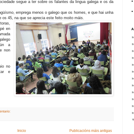
sociedade segue a ter sobre os falantes da lingua galega e os da
lingüísmo, emprega menos o galego que os homes, e que hai unha
 e os 45, na que se aprecia este feito moito máis.
toras,
apé en
A
hamada
alego
gún a
ue non
uio no
tar e
entario:
Inicio
Publicacións máis antigas