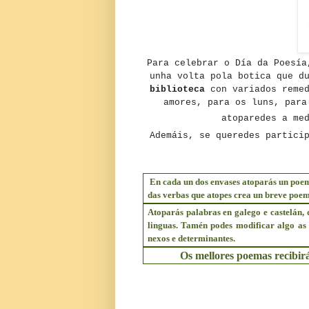
Para celebrar o Día da Poesía
unha volta pola botica que d
biblioteca
con variados reme
amores, para os luns, para
atoparedes a me
Ademáis, se queredes partici
En cada un dos envases atoparás un poem
das verbas que atopes crea un breve poem
Atoparás palabras en galego e castelán,
linguas. Tamén podes modificar algo as p
nexos e determinantes.
Os mellores poemas recibir