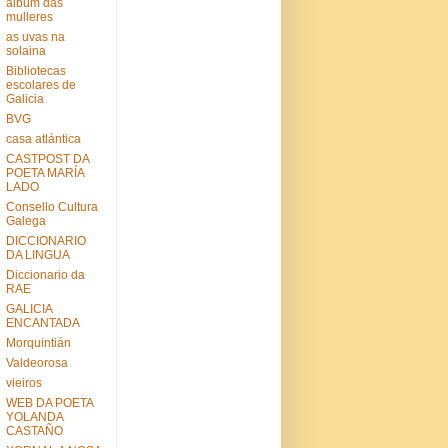
album das
mulleres
as uvas na
solaina
Bibliotecas
escolares de
Galicia
BVG
casa atlántica
CASTPOST DA
POETA MARÍA
LADO
Consello Cultura
Galega
DICCIONARIO
DA LINGUA
Diccionario da
RAE
GALICIA
ENCANTADA
Morquintián
Valdeorosa
vieiros
WEB DA POETA
YOLANDA
CASTAÑO