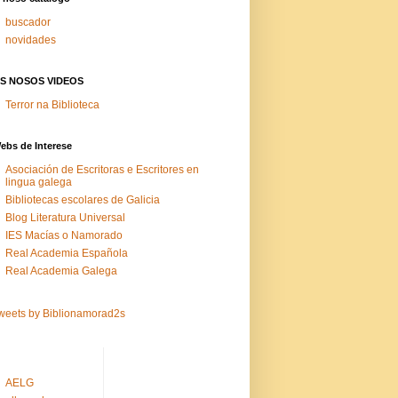
buscador
novidades
S NOSOS VIDEOS
Terror na Biblioteca
ebs de Interese
Asociación de Escritoras e Escritores en
lingua galega
Bibliotecas escolares de Galicia
Blog Literatura Universal
IES Macías o Namorado
Real Academia Española
Real Academia Galega
weets by Biblionamorad2s
AELG