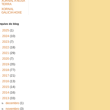
XORNAL A NOSA
TERRA
XORNAL
GALICIA HOXE
rquivo do blog
►
2025
(1)
►
2024
(10)
►
2023
(7)
►
2022
(18)
►
2021
(29)
►
2020
(7)
►
2019
(35)
►
2018
(77)
►
2017
(21)
►
2016
(13)
►
2015
(14)
►
2014
(16)
▼
2013
(33)
►
decembro
(1)
►
novembro
(3)