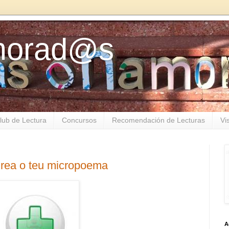
amorad@s
lub de Lectura
Concursos
Recomendación de Lecturas
Vi
Crea o teu micropoema
A