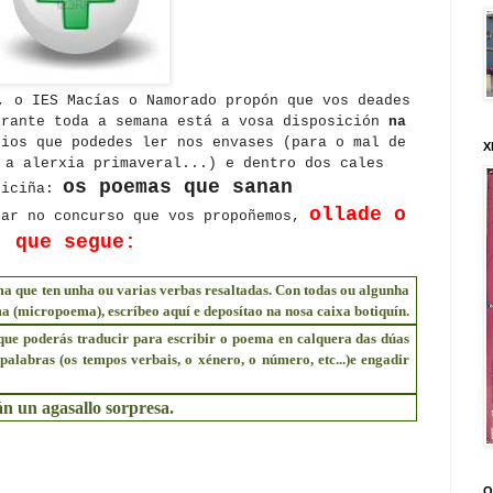
, o IES Macías o Namorado propón que vos deades
urante toda a semana está a vosa disposición
na
dios que podedes ler nos envases (para o mal de
X
 a alerxia primaveral...) e dentro dos cales
os poemas que sanan
diciña:
ollade o
par no concurso que vos propoñemos,
que segue:
a que ten unha ou varias verbas resaltadas. Con todas ou algunha
a (micropoema), escríbeo aquí e deposítao na nosa caixa botiquín.
 que poderás traducir para escribir o poema en calquera das dúas
alabras (os tempos verbais, o xénero, o número, etc...)e engadir
án un agasallo sorpresa.
O