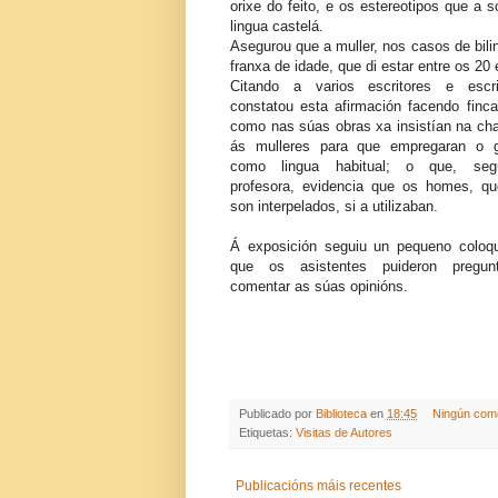
orixe do feito, e os estereotipos que a 
lingua castelá.
Asegurou que a muller, nos casos de bi
franxa de idade, que di estar entre os 20
Citando a varios escritores e escri
constatou esta afirmación facendo finc
como nas súas obras xa insistían na c
ás mulleres para que empregaran o g
como lingua habitual; o que, se
profesora, evidencia que os homes, q
son interpelados, si a utilizaban.
Á exposición seguiu un pequeno coloq
que os asistentes puideron pregun
comentar as súas opinións.
Publicado por
Biblioteca
en
18:45
Ningún com
Etiquetas:
Visitas de Autores
Publicacións máis recentes